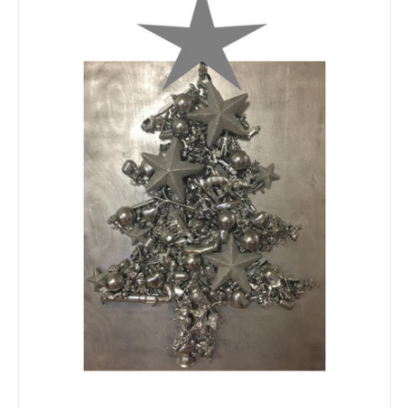
Kalender
Aktuell
Newsletter
Intern
Hausordnung
Schulwegeplan
Kontakt