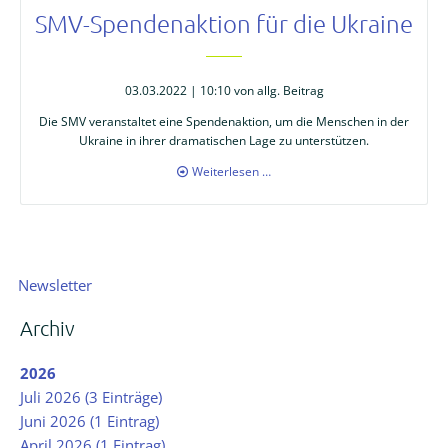
SMV-Spendenaktion für die Ukraine
03.03.2022 | 10:10
von allg. Beitrag
Die SMV veranstaltet eine Spendenaktion, um die Menschen in der
Ukraine in ihrer dramatischen Lage zu unterstützen.
SMV-
Weiterlesen …
Spendenaktion
für
die
Ukraine
Navigation
Newsletter
überspringen
Archiv
2026
Juli 2026 (3 Einträge)
Juni 2026 (1 Eintrag)
April 2026 (1 Eintrag)