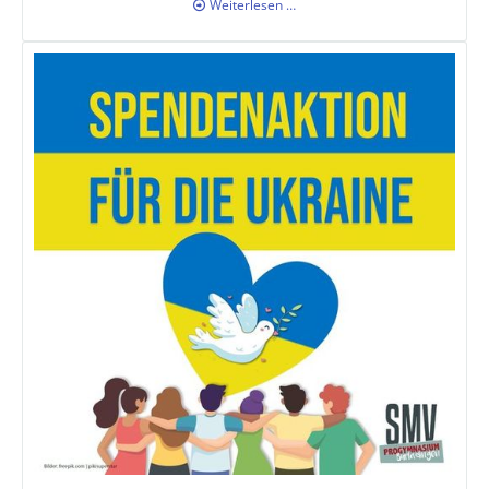
SMV-
Weiterlesen …
Podcast
Folge
5