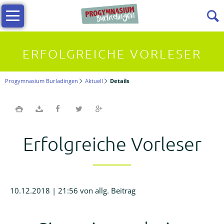
Navigation
Infos
überspringen
Allgemeine
ERFOLGREICHE VORLESER
Infos
Progymnasium Burladingen
Aktuell
Details
Vielfältiges
Lernen
Erfolgreiche Vorleser
Kollegium
Beratungslehrerin
10.12.2018 | 21:56
von allg. Beitrag
Förderverein
Termine