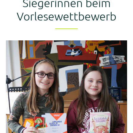
Siegerinnen beim
Kalender
Vorlesewettbewerb
Aktuell
Newsletter
Intern
Hausordnung
Schulwegeplan
Kontakt