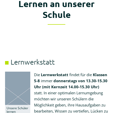
Lernen an unserer
Kalender
Schule
Aktuell
Newsletter
Intern
Hausordnung
Schulwegeplan
Lernwerkstatt
Kontakt
Die
Lernwerkstatt
findet für die
Klassen
5-8
immer
donnerstags von 13.30-15.30
Uhr (mit Kernzeit 14.00-15.30 Uhr)
statt. In einer optimalen Lernumgebung
möchten wir unseren Schülern die
Möglichkeit geben, ihre Hausaufgaben zu
Unsere Schüler
bearbeiten, Wissen zu vertiefen, Lücken zu
lernen