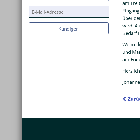
am Frei
E-
Eingang
Mail-
über den
Adresse
wird. A
Kündigen
Bedarf i
Wenn di
und Mas
am Ende
Herzlic
Johanne
Zurü