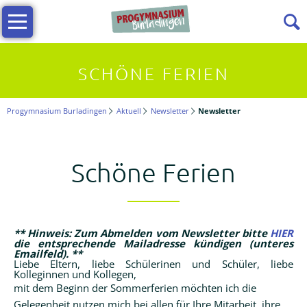
Navigation
Infos
überspringen
Allgemeine
SCHÖNE FERIEN
Infos
Progymnasium Burladingen
Aktuell
Newsletter
Newsletter
Vielfältiges
Lernen
Schöne Ferien
Kollegium
** Hinweis: Zum Abmelden vom Newsletter bitte
HIER
Beratungslehrerin
die entsprechende Mailadresse kündigen (unteres
Emailfeld). **
Liebe Eltern, liebe Schülerinen und Schüler, liebe
Kolleginnen und Kollegen,
Förderverein
mit dem Beginn der Sommerferien möchten ich die
Gelegenheit nutzen mich bei allen für Ihre Mitarbeit, ihre
Termine