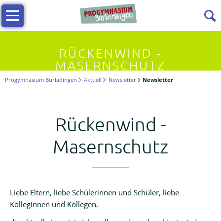
Navigation
Infos
überspringen
Allgemeine
RÜCKENWIND -
Infos
MASERNSCHUTZ
Progymnasium Burladingen
Aktuell
Newsletter
Newsletter
Vielfältiges
Lernen
Rückenwind -
Kollegium
Masernschutz
Beratungslehrerin
Liebe Eltern, liebe Schülerinnen und Schüler, liebe
Förderverein
Kolleginnen und Kollegen,
Termine