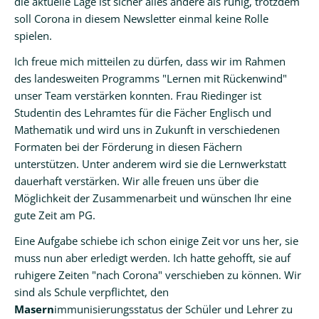
die aktuelle Lage ist sicher alles andere als ruhig, trotzdem
soll Corona in diesem Newsletter einmal keine Rolle
Kalender
spielen.
Aktuell
Ich freue mich mitteilen zu dürfen, dass wir im Rahmen
des landesweiten Programms "Lernen mit Rückenwind"
Newsletter
unser Team verstärken konnten. Frau Riedinger ist
Intern
Studentin des Lehramtes für die Fächer Englisch und
Mathematik und wird uns in Zukunft in verschiedenen
Hausordnung
Formaten bei der Förderung in diesen Fächern
unterstützen. Unter anderem wird sie die Lernwerkstatt
Schulwegeplan
dauerhaft verstärken. Wir alle freuen uns über die
Kontakt
Möglichkeit der Zusammenarbeit und wünschen Ihr eine
gute Zeit am PG.
Eine Aufgabe schiebe ich schon einige Zeit vor uns her, sie
muss nun aber erledigt werden. Ich hatte gehofft, sie auf
ruhigere Zeiten "nach Corona" verschieben zu können. Wir
sind als Schule verpflichtet, den
Masern
immunisierungsstatus der Schüler und Lehrer zu