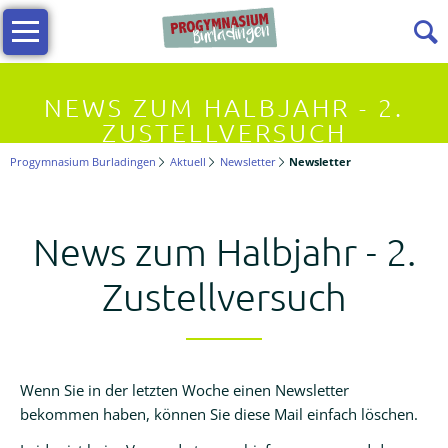
Navigation
Infos
überspringen
Allgemeine
NEWS ZUM HALBJAHR - 2.
Infos
ZUSTELLVERSUCH
Progymnasium Burladingen
Aktuell
Newsletter
Newsletter
Vielfältiges
Lernen
News zum Halbjahr - 2.
Kollegium
Zustellversuch
Beratungslehrerin
Wenn Sie in der letzten Woche einen Newsletter
Förderverein
bekommen haben, können Sie diese Mail einfach löschen.
Termine