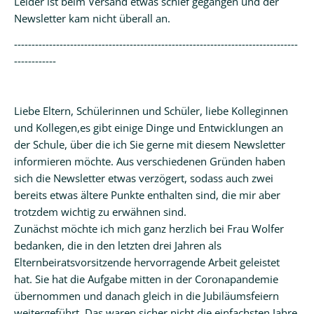
Leider ist beim Versand etwas schief gegangen und der
Newsletter kam nicht überall an.
Kalender
---------------------------------------------------------------------------------
Aktuell
------------
Newsletter
Intern
Liebe Eltern, Schülerinnen und Schüler, liebe Kolleginnen
und Kollegen,es gibt einige Dinge und Entwicklungen an
Hausordnung
der Schule, über die ich Sie gerne mit diesem Newsletter
informieren möchte. Aus verschiedenen Gründen haben
Schulwegeplan
sich die Newsletter etwas verzögert, sodass auch zwei
Kontakt
bereits etwas ältere Punkte enthalten sind, die mir aber
trotzdem wichtig zu erwähnen sind.
Zunächst möchte ich mich ganz herzlich bei Frau Wolfer
bedanken, die in den letzten drei Jahren als
Elternbeiratsvorsitzende hervorragende Arbeit geleistet
hat. Sie hat die Aufgabe mitten in der Coronapandemie
übernommen und danach gleich in die Jubiläumsfeiern
weitergeführt. Das waren sicher nicht die einfachsten Jahre