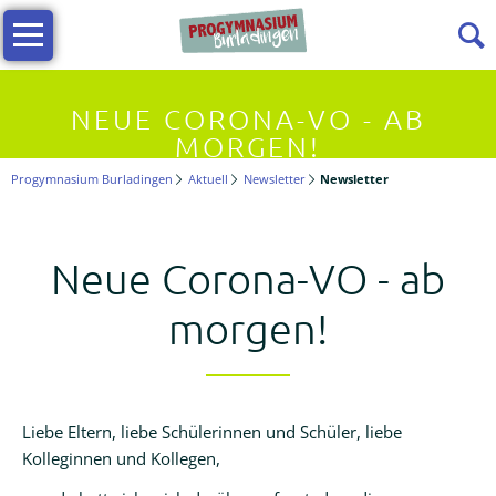
Navigation
Infos
überspringen
Allgemeine
NEUE CORONA-VO - AB
Infos
MORGEN!
Progymnasium Burladingen
Aktuell
Newsletter
Newsletter
Vielfältiges
Lernen
Neue Corona-VO - ab
Kollegium
morgen!
Beratungslehrerin
Liebe Eltern, liebe Schülerinnen und Schüler, liebe
Förderverein
Kolleginnen und Kollegen,
Termine