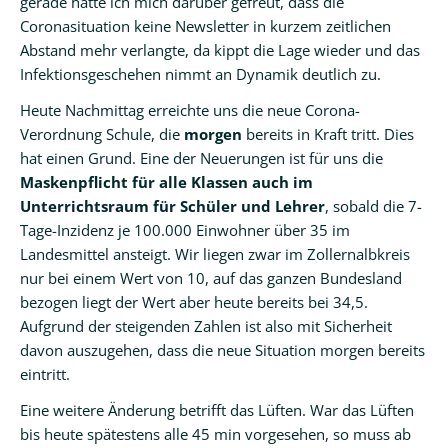
gerade hatte ich mich darüber gefreut, dass die
Coronasituation keine Newsletter in kurzem zeitlichen
Kalender
Abstand mehr verlangte, da kippt die Lage wieder und das
Infektionsgeschehen nimmt an Dynamik deutlich zu.
Aktuell
Heute Nachmittag erreichte uns die neue Corona-
Newsletter
Verordnung Schule, die
morgen
bereits in Kraft tritt. Dies
Intern
hat einen Grund. Eine der Neuerungen ist für uns die
Maskenpflicht für alle Klassen auch im
Hausordnung
Unterrichtsraum für Schüler und Lehrer
, sobald die 7-
Tage-Inzidenz je 100.000 Einwohner über 35 im
Schulwegeplan
Landesmittel ansteigt. Wir liegen zwar im Zollernalbkreis
Kontakt
nur bei einem Wert von 10, auf das ganzen Bundesland
bezogen liegt der Wert aber heute bereits bei 34,5.
Aufgrund der steigenden Zahlen ist also mit Sicherheit
davon auszugehen, dass die neue Situation morgen bereits
eintritt.
Eine weitere Änderung betrifft das Lüften. War das Lüften
bis heute spätestens alle 45 min vorgesehen, so muss ab