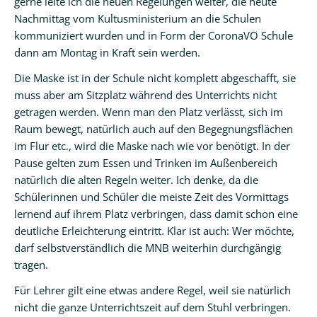
gerne leite ich die neuen Regelungen weiter, die heute
Nachmittag vom Kultusministerium an die Schulen
Kalender
kommuniziert wurden und in Form der CoronaVO Schule
dann am Montag in Kraft sein werden.
Aktuell
Die Maske ist in der Schule nicht komplett abgeschafft, sie
Newsletter
muss aber am Sitzplatz während des Unterrichts nicht
Intern
getragen werden. Wenn man den Platz verlässt, sich im
Raum bewegt, natürlich auch auf den Begegnungsflächen
Hausordnung
im Flur etc., wird die Maske nach wie vor benötigt. In der
Pause gelten zum Essen und Trinken im Außenbereich
Schulwegeplan
natürlich die alten Regeln weiter. Ich denke, da die
Kontakt
Schülerinnen und Schüler die meiste Zeit des Vormittags
lernend auf ihrem Platz verbringen, dass damit schon eine
deutliche Erleichterung eintritt. Klar ist auch: Wer möchte,
darf selbstverständlich die MNB weiterhin durchgängig
tragen.
Für Lehrer gilt eine etwas andere Regel, weil sie natürlich
nicht die ganze Unterrichtszeit auf dem Stuhl verbringen.