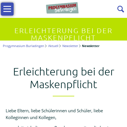
Navigation
Infos
überspringen
Allgemeine
ERLEICHTERUNG BEI DER
Infos
MASKENPFLICHT
Progymnasium Burladingen
Aktuell
Newsletter
Newsletter
Vielfältiges
Lernen
Erleichterung bei der
Kollegium
Maskenpflicht
Beratungslehrerin
Liebe Eltern, liebe Schülerinnen und Schüler, liebe
Förderverein
Kolleginnen und Kollegen,
Termine