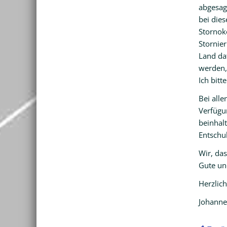
abgesagt
bei die
Stornok
Stornier
Land da
werden, 
Ich bitt
Bei alle
Verfügun
beinhalt
Entschul
Wir, da
Gute un
Herzlic
Johanne