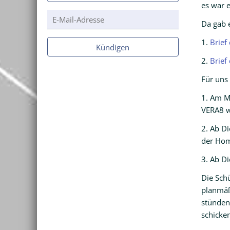
es war 
E-
Da gab e
Mail-
Adresse
1.
Brief
Kündigen
2.
Brief 
Für uns
1. Am Mo
VERA8 w
2. Ab Di
der Ho
3. Ab Di
Die Sch
planmäß
stünden
schicke