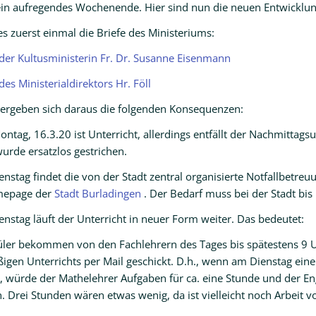
ein aufregendes Wochenende. Hier sind nun die neuen Entwicklung
s zuerst einmal die Briefe des Ministeriums:
 der Kultusministerin Fr. Dr. Susanne Eisenmann
des Ministerialdirektors Hr. Föll
 ergeben sich daraus die folgenden Konsequenzen:
ntag, 16.3.20 ist Unterricht, allerdings entfällt der Nachmittagsunt
urde ersatzlos gestrichen.
enstag findet die von der Stadt zentral organisierte Notfallbetreu
mepage der
Stadt Burladingen
. Der Bedarf muss bei der Stadt b
enstag läuft der Unterricht in neuer Form weiter. Das bedeutet:
üler bekommen von den Fachlehrern des Tages bis spätestens 9 
igen Unterrichts per Mail geschickt. D.h., wenn am Dienstag ein
, würde der Mathelehrer Aufgaben für ca. eine Stunde und der En
n. Drei Stunden wären etwas wenig, da ist vielleicht noch Arbeit