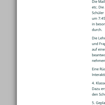
Die Mail
etc. Die
Schüler 
um 7:45
in beson
durch.
Die Lehr
und Frag
auf ein
beantwo
nehmen, 
Eine Rüc
Interakt
4. Klas
Dazu ers
den Sch
5. Gepl