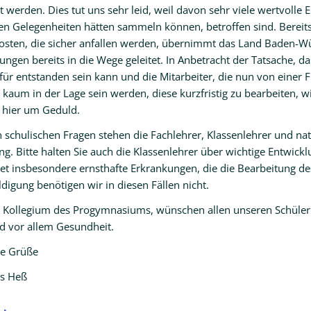
 werden. Dies tut uns sehr leid, weil davon sehr viele wertvolle
sen Gelegenheiten hätten sammeln können, betroffen sind. Bereits
osten, die sicher anfallen werden, übernimmt das Land Baden-W
ungen bereits in die Wege geleitet. In Anbetracht der Tatsache, 
für entstanden sein kann und die Mitarbeiter, die nun von einer 
kaum in der Lage sein werden, diese kurzfristig zu bearbeiten, w
e hier um Geduld.
n schulischen Fragen stehen die Fachlehrer, Klassenlehrer und na
g. Bitte halten Sie auch die Klassenlehrer über wichtige Entwick
et insbesondere ernsthafte Erkrankungen, die die Bearbeitung des
digung benötigen wir in diesen Fällen nicht.
s Kollegium des Progymnasiums, wünschen allen unseren Schülern
d vor allem Gesundheit.
he Grüße
s Heß