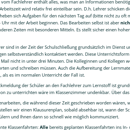
 vom Fachlehrer enthält alles, was man an Informationen benötigt,
 Arbeitszeit wird relativ frei einteilbar sein. D.h. Lehrer schick
heben sich Aufgaben für den nächsten Tag auf (bitte nicht zu oft
 Uhr mit der Arbeit beginnen. Das Bearbeiten selbst ist aber
nich
deren Zeiten mit besonderen Mitteln. Es stellt sicher einen hohe
er sind in der Zeit der Schulschließung grundsätzlich im Dienst 
en selbstverständlich kontaktiert werden. Diese Unterrichtsform i
e Mail nicht in unter drei Minuten. Die Kolleginnen und Kollege
rten und schreiben müssen. Auch die Aufbereitung der Lernmater
als es im normalen Unterricht der Fall ist.
kmeldung der Schüler an den Fachlehrer zum Lernstoff ist grundsä
ion zu unterrichten wäre im Klassenzimmer undenkbar. Über das Ne
senarbeiten, die während dieser Zeit geschrieben worden wären, 
tellen wir einen Klausurenplan, sobald absehbar ist, wann der Sc
ülern und Ihnen dann so schnell wie möglich kommuniziert.
ante Klassenfahrten:
Alle
bereits geplanten Klassenfahrten ins I