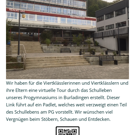
Kalender
Aktuell
Newsletter
Intern
Hausordnung
Schulwegeplan
Wir haben für die Viertklässlerinnen und Viertklässlern und
Kontakt
ihre Eltern eine virtuelle Tour durch das Schulleben
unseres Progymnasiums in Burladingen erstellt. Dieser
Link führt auf ein Padlet, welches weit verzweigt einen Teil
des Schullebens am PG vorstellt. Wir wünschen viel
Vergnügen beim Stöbern, Schauen und Entdecken.