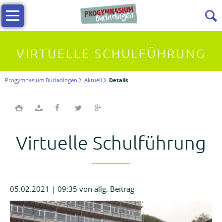
Navigation
Infos
überspringen
Allgemeine
VIRTUELLE SCHULFÜHRUNG
Infos
Progymnasium Burladingen
Aktuell
Details
Vielfältiges
Lernen
Virtuelle Schulführung
Kollegium
Beratungslehrerin
05.02.2021 | 09:35
von allg. Beitrag
Förderverein
Termine