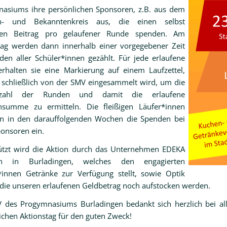
asiums ihre persönlichen Sponsoren, z.B. aus dem
en- und Bekanntenkreis aus, die einen selbst
ten Beitrag pro gelaufener Runde spenden. Am
tag werden dann innerhalb einer vorgegebener Zeit
den aller Schüler*innen gezählt. Für jede erlaufene
rhalten sie eine Markierung auf einem Laufzettel,
 schließlich von der SMV eingesammelt wird, um die
tzahl der Runden und damit die erlaufene
summe zu ermitteln. Die fleißigen Läufer*innen
 in den darauffolgenden Wochen die Spenden bei
ponsoren ein.
ützt wird die Aktion durch das Unternehmen EDEKA
ich in Burladingen, welches den engagierten
*innen Getränke zur Verfügung stellt, sowie Optik
 die unseren erlaufenen Geldbetrag noch aufstocken werden.
 des Progymnasiums Burladingen bedankt sich herzlich bei all
eichen Aktionstag für den guten Zweck!