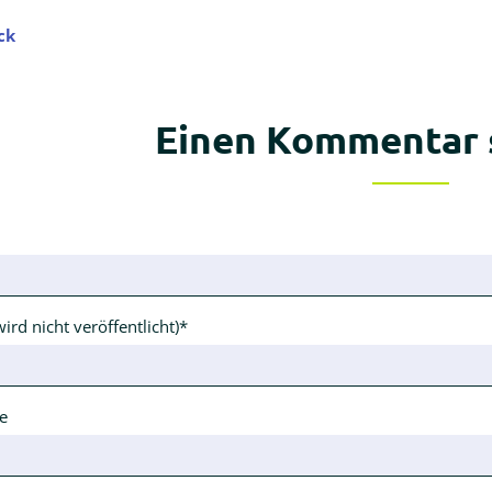
ck
Einen Kommentar 
ld
ld
wird nicht veröffentlicht)
*
e