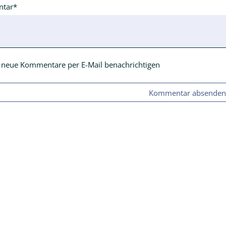
ld
tar
*
 neue Kommentare per E-Mail benachrichtigen
Kommentar absende