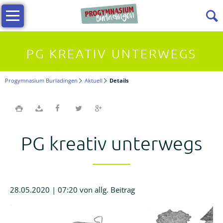
Navigation
Infos
überspringen
Allgemeine
PG KREATIV UNTERWEGS
Infos
Progymnasium Burladingen
Aktuell
Details
Vielfältiges
Lernen
PG kreativ unterwegs
Kollegium
Beratungslehrerin
28.05.2020 | 07:20
von allg. Beitrag
Förderverein
Termine