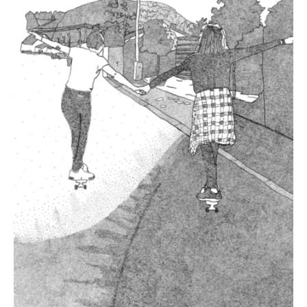
Kalender
Aktuell
Newsletter
Intern
Hausordnung
Schulwegeplan
Kontakt