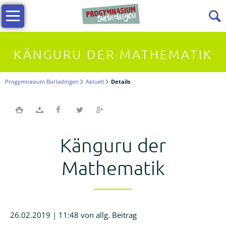
Navigation
Infos
überspringen
Allgemeine
KÄNGURU DER MATHEMATIK
Infos
Progymnasium Burladingen
Aktuell
Details
Vielfältiges
Lernen
Känguru der
Kollegium
Mathematik
Beratungslehrerin
Förderverein
26.02.2019 | 11:48
von allg. Beitrag
Termine